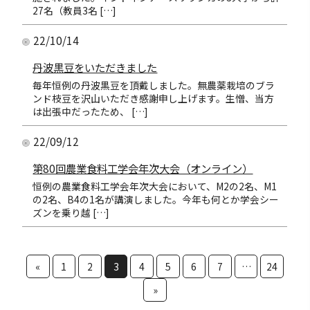
27名（教員3名 […]
22/10/14
丹波黒豆をいただきました
毎年恒例の丹波黒豆を頂戴しました。無農薬栽培のブラ
ンド枝豆を沢山いただき感謝申し上げます。生憎、当方
は出張中だったため、 […]
22/09/12
第80回農業食料工学会年次大会（オンライン）
恒例の農業食料工学会年次大会において、M2の2名、M1
の2名、B4の1名が講演しました。今年も何とか学会シー
ズンを乗り越 […]
«
1
2
3
4
5
6
7
…
24
»