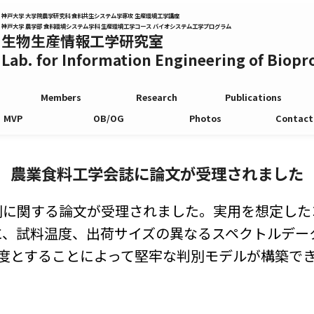
神戸大学 大学院農学研究科
食料共生システム学専攻 生産環境工学講座
神戸大学 農学部
食料環境システム学科 生産環境工学コース バイオシステム工学プログラム
生物生産情報工学研究室
Lab. for Information Engineering of Biop
Members
Research
Publications
MVP
OB/OG
Photos
Contact
農業食料工学会誌に論文が受理されました
別に関する論文が受理されました。実用を想定した
に、試料温度、出荷サイズの異なるスペクトルデー
程度とすることによって堅牢な判別モデルが構築で